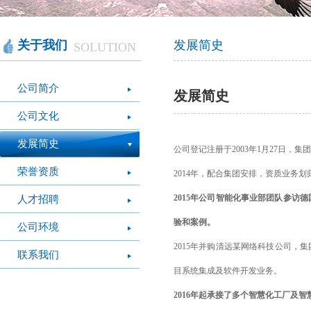
智慧办公
软件产品
社会团体
智慧机房
网站产品
医疗保健
智慧社交
桑达OA
公文写作
图像识别
网络设备
摄影艺术
视频识别
LED屏幕
经营管理
智慧政务
光纤产品
家庭教育
o
关于我们
发展简史
SOLUTION
模拟灭火系统
疫情防控
心肺复苏体验系
VR行走平台
公司简介
统
发展简史
公司文化
发展简史
公司登记注册于2003年1月27日，
荣誉资质
2014年，配合集团安排，资质业务
2015年公司智能化事业部团队参
人才招聘
验和案例。
公司环境
2015年并购清远某网络科技公司，
联系我们
目系统集成及软件开发业务。
2016年起承接了多个智慧化工厂及