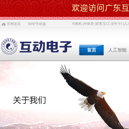
AI相机 |
AI体质 |
获客宝(工业年卡) |
人才
官网首页
WAP手机版
首页
人工智能
专业软件开发商&智慧
专业软件开发商&智
专业软件开发商&智
专业软件开发商&智
专业软件开发商&智
专业软件开发商&智
专业软件开发商&智
AI 相机
软件开发
5G赋能
农村电商
激光设备
施工标准
公司介绍
智慧投资
AI 中医体质
物理大数据
智慧SDK
微网站
疫情防控产品
ITSS常识
人才招聘
获客宝(年卡)
下一代交互
机器视觉识别
智慧融合网站
高拍仪一体机
系统集成
新闻
等
公司简介
投资对象
职位招聘
公司
AI 磁吸萌宠
大数据与分析
UWB室内定位
QYSED品牌
软件开发
AI 模型芯片
智慧的运算
智慧城市
HIQY品牌
Oracle
共享内存系统
企业移动应用
智慧生活
3D教学智慧黑板
智慧媒体
公司文化
投资项目
行业
发展简史
投资合作
行业
智慧环保
室内精准定位
法规制度
智慧工厂
桥梁防撞系统
职场规则
智慧教育
智慧展示系统
常规软件应用
荣誉资质
技术
人才招聘
经典
智慧社区
3D立体扫描
宏观经济
智慧金融
孵化器产品
数字农业
智慧酒店
混合虚拟现实
两化融合
联系我们
同读