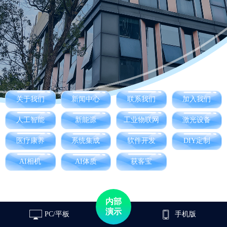
关于我们
新闻中心
联系我们
加入我们
人工智能
新能源
工业物联网
激光设备
医疗康养
系统集成
软件开发
DIY定制
AI相机
AI体质
获客宝
内部
演示
PC/平板
手机版