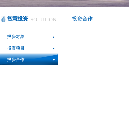
智慧办公
软件产品
社会团体
智慧机房
网站产品
医疗保健
智慧社交
桑达OA
公文写作
图像识别
网络设备
摄影艺术
视频识别
LED屏幕
经营管理
智慧政务
光纤产品
家庭教育
o
智慧投资
投资合作
SOLUTION
模拟灭火系统
疫情防控
心肺复苏体验系
VR行走平台
投资对象
统
投资项目
投资合作