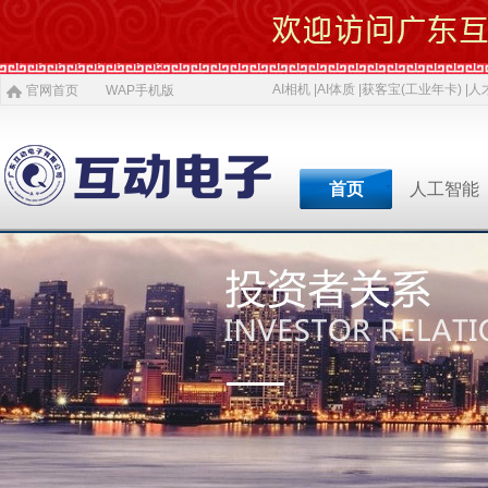
AI相机 |
AI体质 |
获客宝(工业年卡) |
人才
官网首页
WAP手机版
首页
人工智能
专业软件开发商&智慧
专业软件开发商&智
专业软件开发商&智
专业软件开发商&智
专业软件开发商&智
专业软件开发商&智
专业软件开发商&智
AI 相机
软件开发
5G赋能
农村电商
激光设备
施工标准
公司介绍
智慧投资
AI 中医体质
物理大数据
智慧SDK
微网站
疫情防控产品
ITSS常识
人才招聘
获客宝(年卡)
下一代交互
机器视觉识别
智慧融合网站
高拍仪一体机
系统集成
新闻
等
公司简介
投资对象
职位招聘
公司
AI 磁吸萌宠
大数据与分析
UWB室内定位
QYSED品牌
软件开发
AI 模型芯片
智慧的运算
智慧城市
HIQY品牌
Oracle
共享内存系统
企业移动应用
智慧生活
3D教学智慧黑板
智慧媒体
公司文化
投资项目
行业
发展简史
投资合作
行业
智慧环保
室内精准定位
法规制度
智慧工厂
桥梁防撞系统
职场规则
智慧教育
智慧展示系统
常规软件应用
荣誉资质
技术
人才招聘
经典
智慧社区
3D立体扫描
宏观经济
智慧金融
孵化器产品
数字农业
智慧酒店
混合虚拟现实
两化融合
联系我们
同读