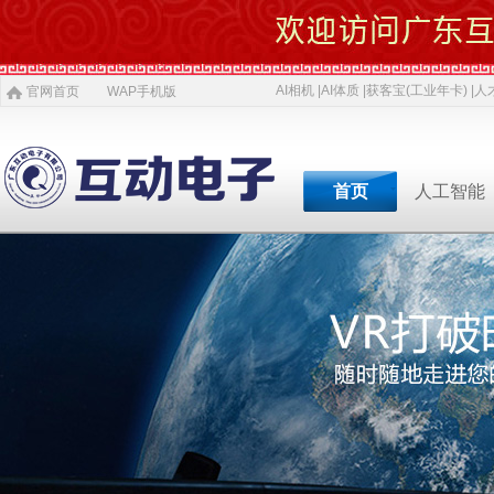
AI相机 |
AI体质 |
获客宝(工业年卡) |
人才
官网首页
WAP手机版
首页
人工智能
专业软件开发商&智慧
专业软件开发商&智
专业软件开发商&智
专业软件开发商&智
专业软件开发商&智
专业软件开发商&智
专业软件开发商&智
AI 相机
软件开发
5G赋能
农村电商
激光设备
施工标准
公司介绍
智慧投资
AI 中医体质
物理大数据
智慧SDK
微网站
疫情防控产品
ITSS常识
人才招聘
获客宝(年卡)
下一代交互
机器视觉识别
智慧融合网站
高拍仪一体机
系统集成
新闻
等
公司简介
投资对象
职位招聘
公司
AI 磁吸萌宠
大数据与分析
UWB室内定位
QYSED品牌
软件开发
AI 模型芯片
智慧的运算
智慧城市
HIQY品牌
Oracle
共享内存系统
企业移动应用
智慧生活
3D教学智慧黑板
智慧媒体
公司文化
投资项目
行业
发展简史
投资合作
行业
智慧环保
室内精准定位
法规制度
智慧工厂
桥梁防撞系统
职场规则
智慧教育
智慧展示系统
常规软件应用
荣誉资质
技术
人才招聘
经典
智慧社区
3D立体扫描
宏观经济
智慧金融
孵化器产品
数字农业
智慧酒店
混合虚拟现实
两化融合
联系我们
同读