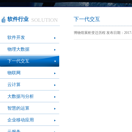
智慧办公
软件产品
社会团体
智慧机房
网站产品
医疗保健
智慧社交
桑达OA
公文写作
图像识别
网络设备
摄影艺术
视频识别
LED屏幕
经营管理
智慧政务
光纤产品
家庭教育
o
软件行业
下一代交互
SOLUTION
模拟灭火系统
疫情防控
心肺复苏体验系
VR行走平台
博物馆展柜变迁历程 发布日期：2017-1
软件开发
统
物理大数据
下一代交互
物联网
云计算
大数据与分析
智慧的运算
企业移动应用
云服务