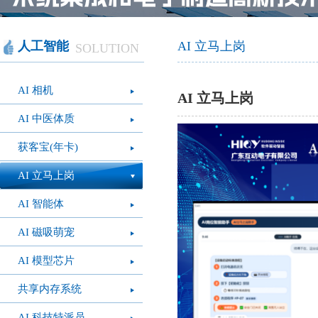
智慧办公
软件产品
社会团体
智慧机房
网站产品
医疗保健
智慧社交
桑达OA
公文写作
图像识别
网络设备
摄影艺术
视频识别
LED屏幕
经营管理
智慧政务
光纤产品
家庭教育
o
人工智能
AI 立马上岗
SOLUTION
模拟灭火系统
疫情防控
心肺复苏体验系
VR行走平台
AI 相机
统
AI 立马上岗
AI 中医体质
获客宝(年卡)
AI 立马上岗
AI 智能体
AI 磁吸萌宠
AI 模型芯片
共享内存系统
AI 科技特派员