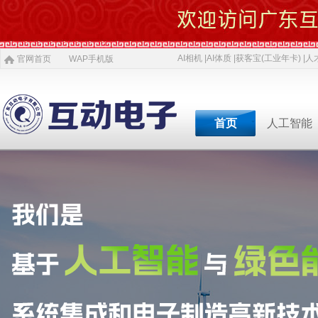
AI相机 |
AI体质 |
获客宝(工业年卡) |
人才
官网首页
WAP手机版
首页
人工智能
专业软件开发商&智慧
专业软件开发商&智
专业软件开发商&智
专业软件开发商&智
专业软件开发商&智
专业软件开发商&智
专业软件开发商&智
AI 相机
软件开发
5G赋能
农村电商
激光设备
施工标准
公司介绍
智慧投资
AI 中医体质
物理大数据
智慧SDK
微网站
疫情防控产品
ITSS常识
人才招聘
获客宝(年卡)
下一代交互
机器视觉识别
智慧融合网站
高拍仪一体机
系统集成
新闻
等
公司简介
投资对象
职位招聘
公司
AI 磁吸萌宠
大数据与分析
UWB室内定位
QYSED品牌
软件开发
AI 模型芯片
智慧的运算
智慧城市
HIQY品牌
Oracle
共享内存系统
企业移动应用
智慧生活
3D教学智慧黑板
智慧媒体
公司文化
投资项目
行业
发展简史
投资合作
行业
智慧环保
室内精准定位
法规制度
智慧工厂
桥梁防撞系统
职场规则
智慧教育
智慧展示系统
常规软件应用
荣誉资质
技术
人才招聘
经典
智慧社区
3D立体扫描
宏观经济
智慧金融
孵化器产品
数字农业
智慧酒店
混合虚拟现实
两化融合
联系我们
同读