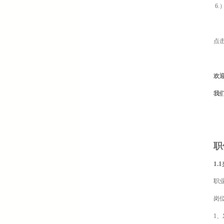
6.
点
欢
我
职
1
职
岗
1