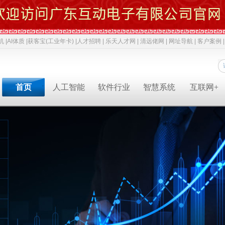
机 |
AI体质 |
获客宝(工业年卡) |
人才招聘 |
乐天人才网 |
清远佬网 |
网址导航 |
客户案例 |
首页
人工智能
软件行业
智慧系统
互联网+
专业软件开发商&智慧解决方案提供商&系统集成业务服务商
专业软件开发商&智慧解决方案提供商&系统集成服务商
专业软件开发商&智慧解决方案提供商&系统集成服务商
专业软件开发商&智慧解决方案提供商&系统集成服务商
专业软件开发商&智慧解决方案提供商&系统集成服务商
专业软件开发商&智慧解决方案提供商&系统集成服务商
专业软件开发商&智慧解决方案提供商&系统集成服务商
人才招聘
获客宝(年卡)
下一代交互
机器视觉识别
智慧融合网站
高拍仪一体机
系统集成
新闻中心
AI 立马上岗
物联网
工业机器人
网络推广
政务一体机
等保2.0
成功案例
AI 智能体
云计算
毫米波雷达
软件开发
双杠品牌
网络安全
职位招聘
公司动态
成功案例
共享内存系统
企业移动应用
智慧生活
3D教学智慧黑板
智慧媒体
AI 科技特派员
云服务
智慧交通
智慧博物馆
智慧城市
AI 招商平台
中台系统
智慧农业
LBS应用产品
智慧博物馆
行业动态
行业解决方案
智慧教育
智慧展示系统
常规软件应用
智慧医疗
产品溯源系统
安全交通
智慧旅游
智慧呼叫系统
财务会计
技术应用
经典名言
智慧酒店
混合虚拟现实
两化融合
智慧家居
下一代硬件/软件
科技政策
智慧物流
安防监控
贯标知识
同读一文