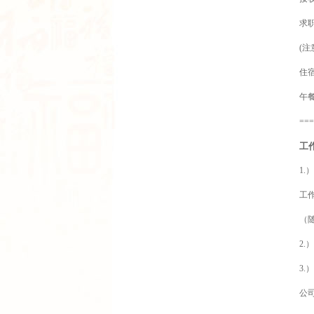
求职
(
住
午
===
工
1.
工
（
2
3.
公