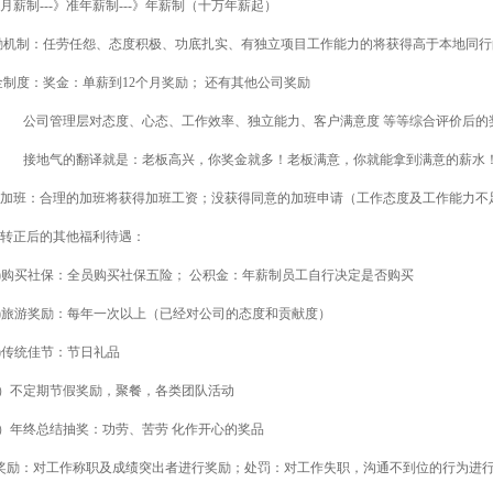
薪制---》准年薪制---》年薪制（十万年薪起）
励机制：任劳任怨、态度积极、功底扎实、有独立项目工作能力的将获得高于本地同行
金制度：奖金：单薪到
12
个月奖励；
还有其他公司奖励
司管理层对态度、心态、工作效率、独立能力、客户满意度 等等综合评价后的
地气的翻译就是：老板高兴，你奖金就多！老板满意，你就能拿到满意的薪水！
.）加班：合理的加班将获得加班工资；没获得同意的加班申请（工作态度及工作能力
.）转正后的其他福利待遇：
)
购买社保：全员购买社保五险； 公积金：年薪制员工自行决定是否购买
2.)旅游奖励：
每年一次以上（已经对公司的态度和贡献度）
)
传统佳节：节日礼品
.4.）不定期节假奖励，聚餐，各类团队活动
5.）年终总结抽奖：功劳、苦劳 化作开心的奖品
奖励：对工作称职及成绩突出者进行奖励；处罚：对工作失职，沟通不到位的行为进