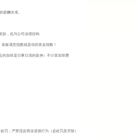
的薪酬水准。
奖励，也与公司业绩挂钩
老板满意指数就是你的奖金指数！
不足的加班是日事日清的延伸）不计算加班费
行处罚；严禁违反商业道德行为（必处罚及开除）