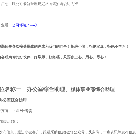
）注意：
以公司最新管理规定及面试招聘说明为准
击查看：
公司环境：----》
迎勤勉并喜欢接受挑战的你成为我们的同事！拒绝小资，拒绝安逸，拒绝不学习！
们会成为你的好伙伴、好导师，好搭档，只要你上心、用心、尽心！
位名称一：办公室综合助理、
媒体事业部综合助理
.1办公室综合助理
业方向：互联网+专责
位综合职责：
、发布信息，跟进小微客户，跟进采购信息(微信公众号，头条号，一点资讯等发布信息