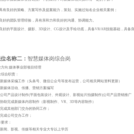
、具有良好的策略、方案写作及提案能力，策划、实施过知名企业相关案例；
、良好的团队管理经验，具有亲和力和良好的沟通、协调能力。
、良好的平面设计、摄影、3D设计、CG设计及手绘功底，具备VR/AR技能基础，具备
职位名称二：
智慧媒体岗综合岗
业方向:媒体事业部项目经理
位综合职责：
、 新媒体采编工作（头条号、微信公众号等发布运营，公司相关网站资料更新）
、 新媒体活动、传播、营销方案编写
、 公司产品设计制作(平面包装设计、外观设计、影视短片拍摄制作)公司产品营销推广
、 协助完成新媒体内容制作（影视制作、VR、3D等内容制作）
、 完成其他部门交办的协同工作；
、 完成公司交办工作；
本要求：
、 新闻、影视、传媒等相关专业大专以上学历