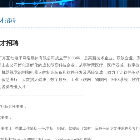
智慧社交
桑达OA
公文写作
智慧政务
微网站
吃喝玩乐
生物识别
防雷产品
学术论文
智慧政务
光纤产品
家庭教育
前台多合一认证
office技巧
扫描仪
了解清远
才招聘
设备
VR行走平台
才招聘
东互动电子网络媒体有限公司成立于2003年，是高新技术企业、双软企业、系统
家上市公司孵化器孵化的成长型高科技企业，从事智慧医疗、医疗器械、数字政
于机器视觉识别和机器人的制造装备和软件开发及系统集成，致力于让软件驱动
于智慧医疗、大数据大健康、数字政务、工业互联网、物联网、MES系统、软
的各类专业人才！
======================================
有职位共性要求：
试要求：
名要求
:1
、携带工作简历一份
,
学历、职称、驾驶证（如有）及身份证明文件原件及复印
收简历邮箱
;ok3391888@163.com
、
222@qysed.cn
任职资格
: