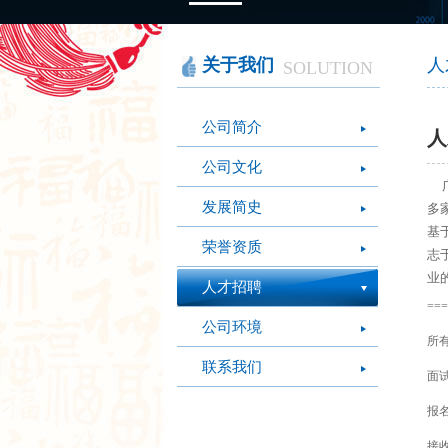
智慧办公
软件产品
社会团体
智慧机房
网站产品
医疗保健
图像识别
网络设备
摄影艺术
视频识别
LED屏幕
经营管理
关于我们
人
SOLUTION
模拟灭火系统
疫情防控
心肺复苏体验系
公司简介
统
人
公司文化
广
发展简史
多
基
荣誉资质
志
业
人才招聘
===
公司环境
所
联系我们
面
报
接