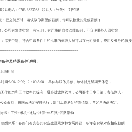
联系电话：0763-3323588 联系人：张先生 刘经理
注意：提交简历时，请谈谈你期望的薪酬，你可以接受的最低薪酬!)
宿：公司有集体宿舍，有WIFI，有严格的宿舍管理条例，不容许带外人回宿舍；
餐：需要申请、符合申请条件且经批准的值班人员可以在公司就餐，费用及餐务轮值按
======================================
作条件及待遇条件说明：
）上班时间
作时间
:8:00-12:00; 2
：
00-6:00
单休与双休并存，单休就是
星期天休息，
随工作能力和工作效率的提高，逐步过渡到双休，公司要求日事日清，责任到人）
.）公众假期：按国家法定安排执行，部门工作遇到特殊情况，与客户协商决定。
）待遇：工资+考核+补贴+社保+年终奖+团队活动
司薪酬体系：各部门有完备的职业生涯规划和发展路径，各评定职级对应相应薪酬