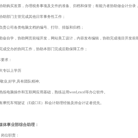
、协助购买发票，办理税务事项及文件的准备、归档和保管；有能力者协助做会计分录
、协助部门主管完成其他日常事务性工作；
、负责公司各类电脑文档的编号、打印、排版和归档；
、勤奋自学，协助网页前端开发，网站美工设计，内容发布编辑，协助完成项目开发前期
、完成交办的协同工作，协助本部门完成后勤保障工作；
本要求：
、大专以上学历
 敬业,好学,具有团队精神;
熟练电脑操作和互联网应用基础，熟练运用word,excel等办公软件。
、有摩托车驾驶证（E或C1E）和会计助理经验及持会计证者优先。
.2媒体事业部综合助理：
、岗位职责：