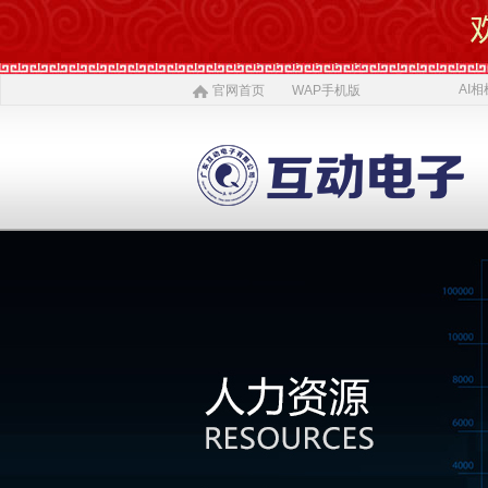
AI相
官网首页
WAP手机版
AI 相机
软件开发
5G赋能
农村电商
激光设备
施工标准
公司介绍
智慧投资
AI 中医体质
物理大数据
智慧SDK
微网站
疫情防控产品
ITSS常识
公司简介
投资对象
AI 磁吸萌宠
大数据与分析
UWB室内定位
QYSED品牌
软件开发
AI 模型芯片
智慧的运算
智慧城市
HIQY品牌
Oracle
公司文化
投资项目
发展简史
投资合作
智慧环保
室内精准定位
法规制度
智慧工厂
桥梁防撞系统
职场规则
荣誉资质
人才招聘
智慧社区
3D立体扫描
宏观经济
智慧金融
孵化器产品
数字农业
联系我们