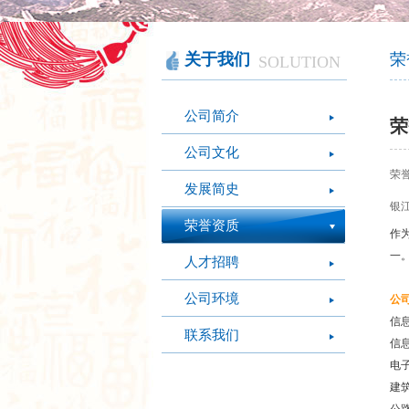
智慧办公
软件产品
社会团体
智慧机房
网站产品
医疗保健
图像识别
网络设备
摄影艺术
视频识别
LED屏幕
经营管理
关于我们
荣
SOLUTION
模拟灭火系统
疫情防控
心肺复苏体验系
公司简介
统
荣
公司文化
荣
发展简史
银江
荣誉资质
作
一
人才招聘
公司环境
公
信
联系我们
信
电
建