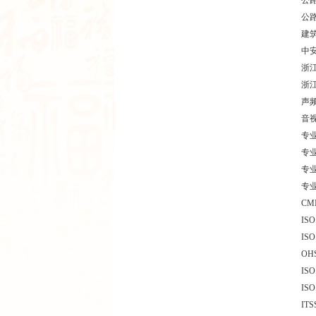
公
公
建
中
浙
浙
声
音
专
专
专
专
C
IS
IS
OH
IS
IS
I