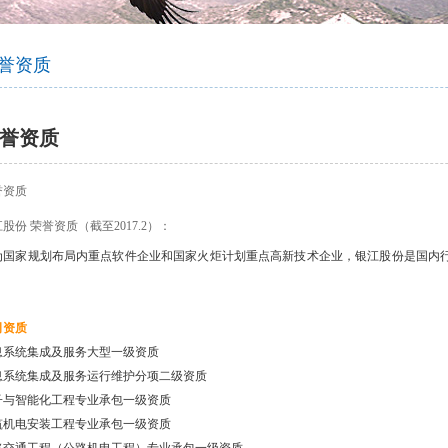
智慧社交
桑达OA
公文写作
智慧政务
微网站
吃喝玩乐
生物识别
防雷产品
学术论文
智慧政务
光纤产品
家庭教育
前台多合一认证
office技巧
扫描仪
了解清远
誉资质
设备
VR行走平台
誉资质
誉资质
股份 荣誉资质（截至2017.2）：
为国家规划布局内重点软件企业和国家火炬计划重点高新技术企业，银江股份是国内
。
司资质
息系统集成及服务大型一级资质
息系统集成及服务运行维护分项二级资质
子与智能化工程专业承包一级资质
筑机电安装工程专业承包一级资质