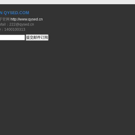
N QYSED.COM
子官网
http://www.qysed.cn
il：222@qysed.cn
1400100313