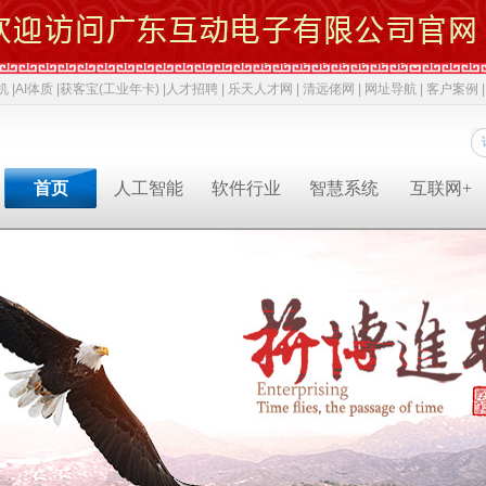
机 |
AI体质 |
获客宝(工业年卡) |
人才招聘 |
乐天人才网 |
清远佬网 |
网址导航 |
客户案例 |
首页
人工智能
软件行业
智慧系统
互联网+
专业软件开发商&智慧解决方案提供商&系统集成业务服务商
专业软件开发商&智慧解决方案提供商&系统集成服务商
专业软件开发商&智慧解决方案提供商&系统集成服务商
专业软件开发商&智慧解决方案提供商&系统集成服务商
专业软件开发商&智慧解决方案提供商&系统集成服务商
专业软件开发商&智慧解决方案提供商&系统集成服务商
专业软件开发商&智慧解决方案提供商&系统集成服务商
人才招聘
获客宝(年卡)
下一代交互
机器视觉识别
智慧融合网站
高拍仪一体机
系统集成
新闻中心
AI 立马上岗
物联网
工业机器人
网络推广
政务一体机
等保2.0
成功案例
AI 智能体
云计算
毫米波雷达
软件开发
双杠品牌
网络安全
职位招聘
公司动态
成功案例
共享内存系统
企业移动应用
智慧生活
3D教学智慧黑板
智慧媒体
AI 科技特派员
云服务
智慧交通
智慧博物馆
智慧城市
AI 招商平台
中台系统
智慧农业
LBS应用产品
智慧博物馆
行业动态
行业解决方案
智慧教育
智慧展示系统
常规软件应用
智慧医疗
产品溯源系统
安全交通
智慧旅游
智慧呼叫系统
财务会计
技术应用
经典名言
智慧酒店
混合虚拟现实
两化融合
智慧家居
下一代硬件/软件
科技政策
智慧物流
安防监控
贯标知识
同读一文