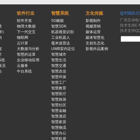
软件行业
智慧系统
文化传媒
QYSED.C
广东互动电
软件开发
5G赋能
影视制作
技术支持E-Ma
质
物理大数据
智慧SDK
视频营销
技术支持QQ：
卡)
下一代交互
机器视觉识别
媒体运营
岗
物联网
工业机器人
媒体智慧化
云计算
毫米波雷达
文创生态化
宠
大数据与分析
UWB室内定位
影视作品案例
片
智慧的运算
智慧城市
系统
企业移动应用
智慧生活
派员
云服务
智慧交通
台
中台系统
智慧农业
智慧环保
智慧工厂
智慧教育
智慧医疗
智慧旅游
智慧社区
智慧金融
智慧酒店
智慧家居
智慧物流
智慧办公
智慧机房