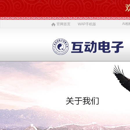
AI相
官网首页
WAP手机版
AI 相机
软件开发
5G赋能
农村电商
激光设备
施工标准
公司介绍
智慧投资
AI 中医体质
物理大数据
智慧SDK
微网站
疫情防控产品
ITSS常识
公司简介
投资对象
AI 磁吸萌宠
大数据与分析
UWB室内定位
QYSED品牌
软件开发
AI 模型芯片
智慧的运算
智慧城市
HIQY品牌
Oracle
公司文化
投资项目
发展简史
投资合作
智慧环保
室内精准定位
法规制度
智慧工厂
桥梁防撞系统
职场规则
荣誉资质
人才招聘
智慧社区
3D立体扫描
宏观经济
智慧金融
孵化器产品
数字农业
联系我们