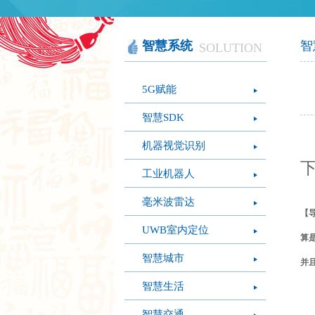
智慧办公
软件产品
社会团体
智慧机房
网站产品
医疗保健
图像识别
网络设备
摄影艺术
视频识别
LED屏幕
经营管理
智慧系统
智
SOLUTION
模拟灭火系统
疫情防控
心肺复苏体验系
5G赋能
统
智慧SDK
机器视觉识别
下
工业机器人
毫米波雷达
【
UWB室内定位
算
智慧城市
并
智慧生活
智慧交通