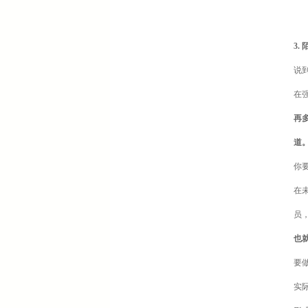
3
说
在
再
道
你
在
员
也
要
实