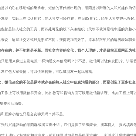
信是以 QQ 在移动端的继承者、短信的替代者出现的，陌陌是以附近的人和兴趣作为
会发现，实际上在 QQ 时代，熟人社交已经存在；在 BBS 时代，陌生人社交也已
信也都是熟人社交的工具，而四处可见的线下兴趣组织（天朝不就算是很牛逼的兴趣小
格来说，这些社交方式只是形式不同，变得更加高效了。原本我跟绍兴的远房表妹聊天
前存在的，并不能算是革新。而社交内容的变化，我个人理解，才是目前互联网正为社
信只是用来像过去发电报一样沟通文本信息吗？并不是。微信可以让你发图片、讲语
里发红包大家去抢，可以快速转账，可以喊朋友一起玩游戏。
此，微信改变的不仅是原本就存在的熟人社交中信息沟通的部分，而是创造了更多社交
如工作上可以用微信群开会、比如教育和咨询方面可以用微信群讲课、比如工程上可
 餐费和活动费。
陌和豆瓣小组也只是交友聊天吗？
并不是。
有强烈兴趣驱动的陌陌群或者豆瓣小组，它们提供了组织聚会、拼车拼人、报名填表
地对人进行了标签化和信息化（前互联网时期显然是很困难的），所以这让需求的对