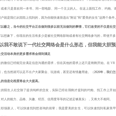
，或者只是喜欢同一本书、同一部电影、同一个主义的人。在这上面找工作、约炮、
用户就是我们从陌陌上找到的，因为你能快速筛选出“附近”和“爱美的女生”这两个条件
言以蔽之，当今的社交平台正在做到很多以前无法做到的事情，它们改变的不仅是社交
可以想象下，你现在的生活有多少是被社交网络影响或者有社交网络参与的，即使不多
以我不敢说下一代社交网络会是什么形态，但我能大胆预
. 社交活动本身的更多需求将会得到满足
在的微信已经能完全满足信息沟通的需求，但在其他的需求上还只是刚刚开始。在 VR 
通，也当然就可以足不出户大家聚会、玩游戏，甚至还有情趣用途。（
2020年，我们
. 人的信息化程度将会大大提高。
在的陌生人社交除了提供纯粹的交友，实际已经在我刚才提到的约炮、找工作上开始
，对人的能力、品格、兴趣、经历、信用度等等的记述足够真实），又将大不相同。
是职场新人，可以快速找到想咨询的前辈；我是爱美的女生，可以快速找到私家美甲