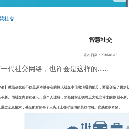
智慧社交
桑达OA
公文写作
智慧政务
微网站
吃喝玩乐
生物识别
防雷产品
学术论文
智慧政务
光纤产品
家庭教育
前台多合一认证
office技巧
扫描仪
了解清远
慧社交
设备
VR行走平台
智慧社交
发布日期：2016-01-12
一代社交网络，也许会是这样的......
导读】微信改变的不仅是原本就存在的熟人社交中信息沟通的部分，而是创造了更多
是革新。而社交内容的变化，我个人理解，才是目前互联网正为社交带来的剧烈革新
且通过全息技术，甚至能看到每个人头顶上都浮现他的某些信息。这感觉多奇妙。