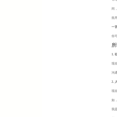
间
批
一
你
所
1
现
沟
2
现
如
我