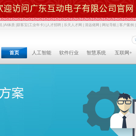
机 |
AI体质 |
获客宝(工业年卡) |
人才招聘 |
乐天人才网 |
清远佬网 |
网址导航 |
客户案例 |
首页
人工智能
软件行业
智慧系统
互联网+
专业软件开发商&智慧解决方案提供商&系统集成业务服务商
专业软件开发商&智慧解决方案提供商&系统集成服务商
专业软件开发商&智慧解决方案提供商&系统集成服务商
专业软件开发商&智慧解决方案提供商&系统集成服务商
专业软件开发商&智慧解决方案提供商&系统集成服务商
专业软件开发商&智慧解决方案提供商&系统集成服务商
专业软件开发商&智慧解决方案提供商&系统集成服务商
人才招聘
获客宝(年卡)
下一代交互
机器视觉识别
智慧融合网站
高拍仪一体机
系统集成
新闻中心
AI 立马上岗
物联网
工业机器人
网络推广
政务一体机
等保2.0
成功案例
AI 智能体
云计算
毫米波雷达
软件开发
双杠品牌
网络安全
职位招聘
公司动态
成功案例
共享内存系统
企业移动应用
智慧生活
3D教学智慧黑板
智慧媒体
AI 科技特派员
云服务
智慧交通
智慧博物馆
智慧城市
AI 招商平台
中台系统
智慧农业
LBS应用产品
智慧博物馆
行业动态
行业解决方案
智慧教育
智慧展示系统
常规软件应用
智慧医疗
产品溯源系统
安全交通
智慧旅游
智慧呼叫系统
财务会计
技术应用
经典名言
智慧酒店
混合虚拟现实
两化融合
智慧家居
下一代硬件/软件
科技政策
智慧物流
安防监控
贯标知识
同读一文