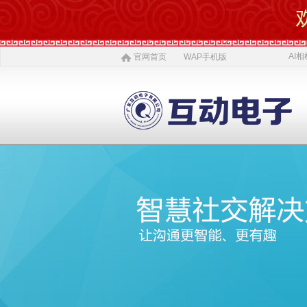
AI相
官网首页
WAP手机版
AI 相机
软件开发
5G赋能
农村电商
激光设备
施工标准
公司介绍
智慧投资
AI 中医体质
物理大数据
智慧SDK
微网站
疫情防控产品
ITSS常识
公司简介
投资对象
AI 磁吸萌宠
大数据与分析
UWB室内定位
QYSED品牌
软件开发
AI 模型芯片
智慧的运算
智慧城市
HIQY品牌
Oracle
公司文化
投资项目
发展简史
投资合作
智慧环保
室内精准定位
法规制度
智慧工厂
桥梁防撞系统
职场规则
荣誉资质
人才招聘
智慧社区
3D立体扫描
宏观经济
智慧金融
孵化器产品
数字农业
联系我们