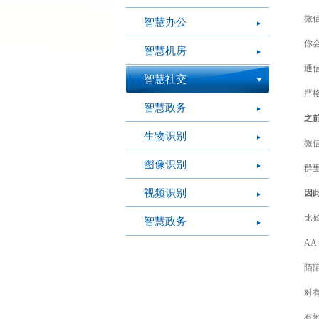
微
智慧办公
你
智慧机房
通
智慧社交
严
智慧政务
之
生物识别
微
图像识别
群
视频识别
因
比
智慧政务
AA
陌
对
有