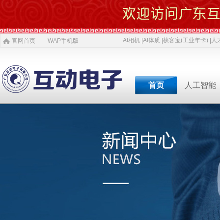
AI相机 |
AI体质 |
获客宝(工业年卡) |
人才
官网首页
WAP手机版
首页
人工智能
专业软件开发商&智慧
专业软件开发商&智
专业软件开发商&智
专业软件开发商&智
专业软件开发商&智
专业软件开发商&智
专业软件开发商&智
AI 相机
软件开发
5G赋能
农村电商
激光设备
施工标准
公司介绍
智慧投资
AI 中医体质
物理大数据
智慧SDK
微网站
疫情防控产品
ITSS常识
人才招聘
获客宝(年卡)
下一代交互
机器视觉识别
智慧融合网站
高拍仪一体机
系统集成
新闻
等
公司简介
投资对象
职位招聘
公司
AI 磁吸萌宠
大数据与分析
UWB室内定位
QYSED品牌
软件开发
AI 模型芯片
智慧的运算
智慧城市
HIQY品牌
Oracle
共享内存系统
企业移动应用
智慧生活
3D教学智慧黑板
智慧媒体
公司文化
投资项目
行业
发展简史
投资合作
行业
智慧环保
室内精准定位
法规制度
智慧工厂
桥梁防撞系统
职场规则
智慧教育
智慧展示系统
常规软件应用
荣誉资质
技术
人才招聘
经典
智慧社区
3D立体扫描
宏观经济
智慧金融
孵化器产品
数字农业
智慧酒店
混合虚拟现实
两化融合
联系我们
同读