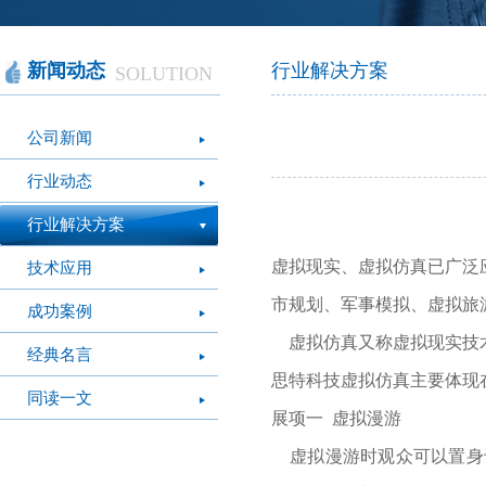
智慧办公
软件产品
社会团体
智慧机房
网站产品
医疗保健
智慧社交
桑达OA
公文写作
图像识别
网络设备
摄影艺术
视频识别
LED屏幕
经营管理
智慧政务
光纤产品
家庭教育
o
新闻动态
行业解决方案
SOLUTION
模拟灭火系统
疫情防控
心肺复苏体验系
VR行走平台
公司新闻
统
行业动态
行业解决方案
虚拟现实、虚拟仿真已广泛
技术应用
市规划、军事模拟、虚拟旅
成功案例
虚拟仿真又称虚拟现实技术
经典名言
思特科技虚拟仿真主要体现
同读一文
展项一 虚拟漫游
虚拟漫游时观众可以置身于