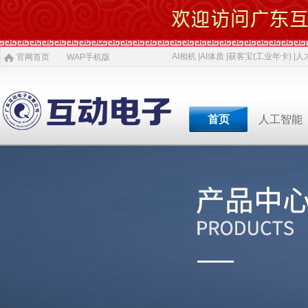
AI相机 |
AI体质 |
获客宝(工业年卡) |
人才
官网首页
WAP手机版
首页
人工智能
专业软件开发商&智慧
专业软件开发商&智
专业软件开发商&智
专业软件开发商&智
专业软件开发商&智
专业软件开发商&智
专业软件开发商&智
AI 相机
软件开发
5G赋能
农村电商
激光设备
施工标准
公司介绍
智慧投资
AI 中医体质
物理大数据
智慧SDK
微网站
疫情防控产品
ITSS常识
人才招聘
获客宝(年卡)
下一代交互
机器视觉识别
智慧融合网站
高拍仪一体机
系统集成
新闻
等
公司简介
投资对象
职位招聘
公司
AI 磁吸萌宠
大数据与分析
UWB室内定位
QYSED品牌
软件开发
AI 模型芯片
智慧的运算
智慧城市
HIQY品牌
Oracle
共享内存系统
企业移动应用
智慧生活
3D教学智慧黑板
智慧媒体
公司文化
投资项目
行业
发展简史
投资合作
行业
智慧环保
室内精准定位
法规制度
智慧工厂
桥梁防撞系统
职场规则
智慧教育
智慧展示系统
常规软件应用
荣誉资质
技术
人才招聘
经典
智慧社区
3D立体扫描
宏观经济
智慧金融
孵化器产品
数字农业
智慧酒店
混合虚拟现实
两化融合
联系我们
同读