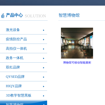
智慧办公
软件产品
社会团体
智慧机房
网站产品
医疗保健
智慧社交
桑达OA
公文写作
图像识别
网络设备
摄影艺术
视频识别
LED屏幕
经营管理
智慧政务
光纤产品
家庭教育
o
产品中心
智慧博物馆
SOLUTION
模拟灭火系统
疫情防控
心肺复苏体验系
VR行走平台
激光设备
统
疫情防控产品
高拍仪一体机
政务一体机
博物馆可移动智能展柜
双杠品牌
QYSED品牌
HIQY品牌
3D教学智慧黑板
智慧博物馆