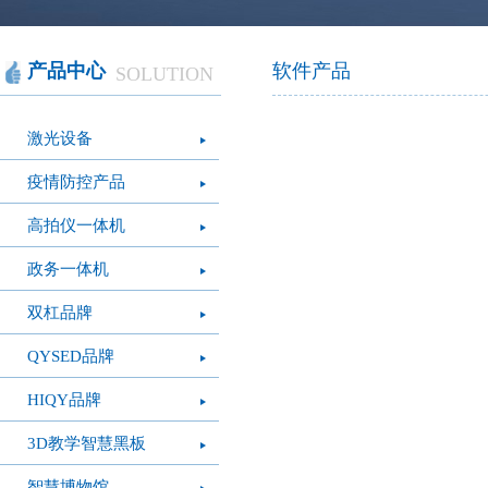
智慧办公
软件产品
社会团体
智慧机房
网站产品
医疗保健
智慧社交
桑达OA
公文写作
图像识别
网络设备
摄影艺术
视频识别
LED屏幕
经营管理
智慧政务
光纤产品
家庭教育
o
产品中心
软件产品
SOLUTION
模拟灭火系统
疫情防控
心肺复苏体验系
VR行走平台
激光设备
统
疫情防控产品
高拍仪一体机
政务一体机
双杠品牌
QYSED品牌
HIQY品牌
3D教学智慧黑板
智慧博物馆