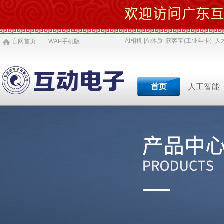
AI相机 |
AI体质 |
获客宝(工业年卡) |
人才
官网首页
WAP手机版
首页
人工智能
专业软件开发商&智慧
专业软件开发商&智
专业软件开发商&智
专业软件开发商&智
专业软件开发商&智
专业软件开发商&智
专业软件开发商&智
AI 相机
软件开发
5G赋能
农村电商
激光设备
施工标准
公司介绍
智慧投资
AI 中医体质
物理大数据
智慧SDK
微网站
疫情防控产品
ITSS常识
人才招聘
获客宝(年卡)
下一代交互
机器视觉识别
智慧融合网站
高拍仪一体机
系统集成
新闻
等
公司简介
投资对象
职位招聘
公司
AI 磁吸萌宠
大数据与分析
UWB室内定位
QYSED品牌
软件开发
AI 模型芯片
智慧的运算
智慧城市
HIQY品牌
Oracle
共享内存系统
企业移动应用
智慧生活
3D教学智慧黑板
智慧媒体
公司文化
投资项目
行业
发展简史
投资合作
行业
智慧环保
室内精准定位
法规制度
智慧工厂
桥梁防撞系统
职场规则
智慧教育
智慧展示系统
常规软件应用
荣誉资质
技术
人才招聘
经典
智慧社区
3D立体扫描
宏观经济
智慧金融
孵化器产品
数字农业
智慧酒店
混合虚拟现实
两化融合
联系我们
同读